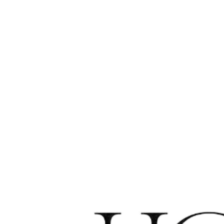
Persoonlijke beoordeling
We beoordelen uw profiel, locatie en regio.
03
Een gesprek
We ontmoeten u om de match te verkennen en vragen te
beantwoorden.