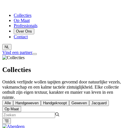
Collecties
Op Maat
Professionals
Over Ons
Contact
NL
Vind een partner
Collecties
Ontdek verfijnde wollen tapijten gevormd door natuurlijke vezels,
vakmanschap en een kalme tactiele zintuiglijkheid. Elke collectie
onthult zijn eigen textuur, karakter en manier van leven in een
ruimte.
Alle
Handgeweven
Handgeknoopt
Geweven
Jacquard
Op Maat