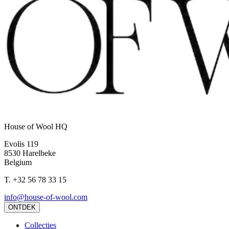
House of Wool HQ
Evolis 119
8530 Harelbeke
Belgium
T.
+32 56 78 33 15
info@house-of-wool.com
ONTDEK
Collecties