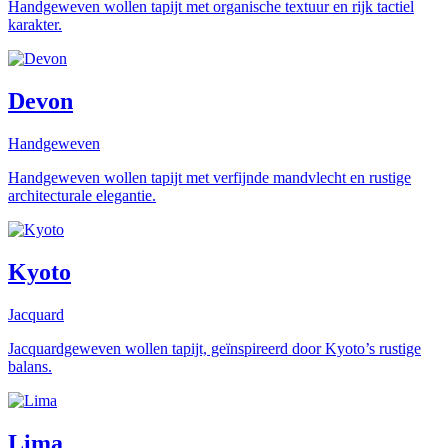
Handgeweven wollen tapijt met organische textuur en rijk tactiel
karakter.
Devon
Handgeweven
Handgeweven wollen tapijt met verfijnde mandvlecht en rustige
architecturale elegantie.
Kyoto
Jacquard
Jacquardgeweven wollen tapijt, geïnspireerd door Kyoto’s rustige
balans.
Lima