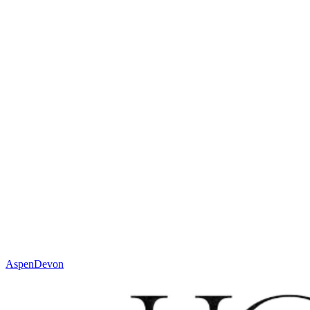
cm
Mehr über Maßanfertigung
Oder kontaktieren Sie Ihren Partner:
sales@houseofwool.com
Höhe
15 mm
Gewicht
± 3200 g/m²
Technik
Handgewebt
Material
Wolle
Code
N. 621.1.110
Farbe
Elfenbein
Aspen
Devon