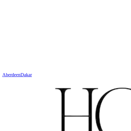
Hoogte
11 mm
Gewicht
± 4000 g/m²
Techniek
Handgeweven
Materiaal
Wol
Code
N. 629.1.100
Kleur
Linnen
Aberdeen
Dakar