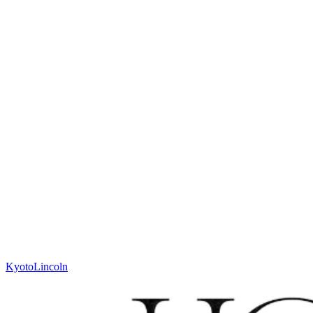
cm
Meer over Op Maat
Of contacteer uw partner:
sales@houseofwool.com
Hoogte
12 mm
Gewicht
± 2900 g/m²
Techniek
Geweven
Materiaal
Wol
Code
N. 631.1.SA120
Kleur
Zandsteen
Kyoto
Lincoln