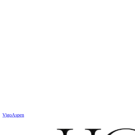
cm
En savoir plus sur le Sur Mesure
Ou contactez votre partenaire :
sales@houseofwool.com
Hauteur
20 mm
Poids
± 4600 g/m²
Technique
Noué à la main
Matière
Laine
Code
N. 623.1.100
Couleur
Lin
Vigo
Aspen