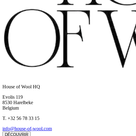
House of Wool HQ
Evolis 119
8530 Harelbeke
Belgium
T.
+32 56 78 33 15
info@house-of-wool.com
DÉCOUVRIR