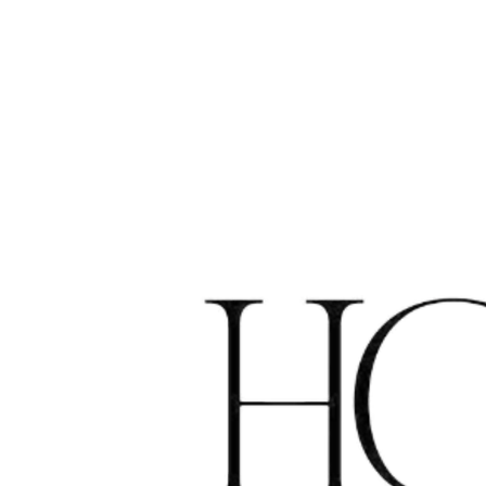
Evolis 119
8530 Harelbeke
Belgium