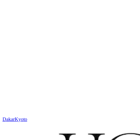
cm
En savoir plus sur le Sur Mesure
Ou contactez votre partenaire :
sales@houseofwool.com
Hauteur
12-13 mm
Poids
± 2800 g/m²
Technique
Tissé à la main
Matière
Laine
Code
N. 620.1.100
Couleur
Lin
Dakar
Kyoto