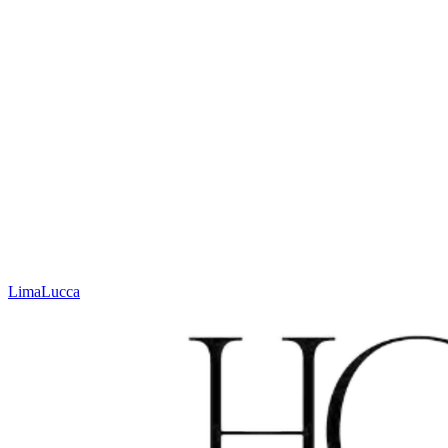
Hauteur
10 mm
Poids
± 4400 g/m²
Technique
Tissé à la main
Matière
Laine
Code
N. 625.1.000
Couleur
Rouille
Lima
Lucca