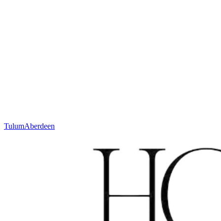
Hoogte
12 mm
Gewicht
± 2900 g/m²
Techniek
Geweven
Materiaal
Wol
Code
N. 631.2.SA110
Kleur
Ivoor
Tulum
Aberdeen