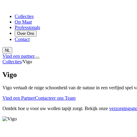
Collecties
Op Maat
Professionals
Over Ons
Contact
NL
Vind een partner
Collecties
/
Vigo
Vigo
Vigo vertaalt de ruige schoonheid van de natuur in een verfijnd spel 
Vind een Partner
Contacteer ons Team
Ontdek hoe u voor uw wollen tapijt zorgt. Bekijk onze
verzorgingsgid