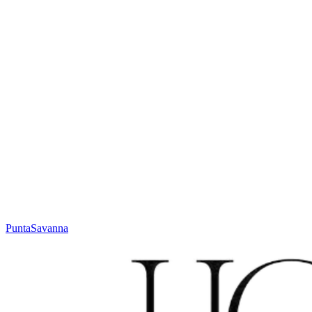
Mehr über Maßanfertigung
Oder kontaktieren Sie Ihren Partner:
sales@houseofwool.com
Höhe
Jacquard weave, low profile mm
Gewicht
± 2000 g/m²
Technik
Jacquard
Material
Wolle
Code
N. 632.1.SY600
Farbe
Terracotta
Punta
Savanna