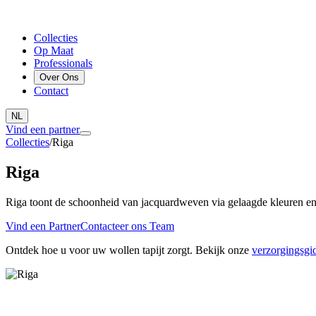
Collecties
Op Maat
Professionals
Over Ons
Contact
NL
Vind een partner
Collecties
/
Riga
Riga
Riga toont de schoonheid van jacquardweven via gelaagde kleuren en 
Vind een Partner
Contacteer ons Team
Ontdek hoe u voor uw wollen tapijt zorgt. Bekijk onze
verzorgingsgid