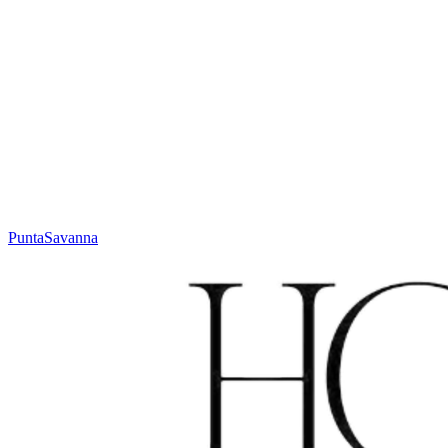
Hoogte
Jacquard weave, low profile mm
Gewicht
± 2000 g/m²
Techniek
Jacquard
Materiaal
Wol
Code
N. 632.1.SY600
Kleur
Terracotta
Punta
Savanna