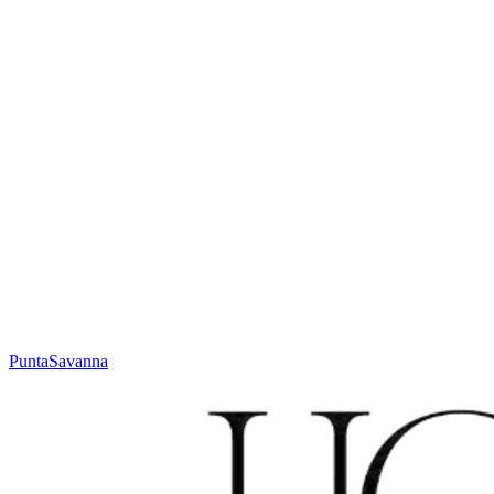
En savoir plus sur le Sur Mesure
Ou contactez votre partenaire :
sales@houseofwool.com
Hauteur
Jacquard weave, low profile mm
Poids
± 2000 g/m²
Technique
Jacquard
Matière
Laine
Code
N. 632.1.SY600
Couleur
Terracotta
Punta
Savanna